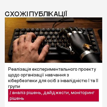
СХОЖІ ПУБЛІКАЦІЇ
Реалізація експериментального проекту
щодо організації навчання з
кібербезпеки для осіб з інвалідністю I та II
групи
/
аналіз рішень
,
дайджести
,
моніторинг
рішень