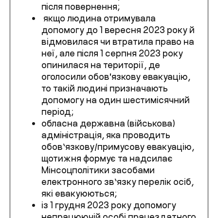
після повернення;
якщо людина отримувала
допомогу до 1 вересня 2023 року й
відмовилася чи втратила право на
неї, але після 1 серпня 2023 року
опинилася на території, де
оголосили обовʼязкову евакуацію,
то такій людині призначають
допомогу на один шестимісячний
період;
обласна державна (військова)
адміністрація, яка проводить
обов’язкову/примусову евакуацію,
щотижня формує та надсилає
Мінсоцполітики засобами
електронного зв’язку перелік осіб,
які евакуюються;
із 1 грудня 2023 року допомогу
непрацюючій особі працездатного