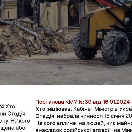
Постанова КМУ №
39
від 16.01.2024
24 Хто
Хто ініціював:
Кабінет Міністрів Укр
їни Стадія:
Стадія
: набрала чинності 16 січня 2
оку. На кого
На кого вплине:
на людей, чиє май
ищене або
внаслідок російської агресії; на Мі