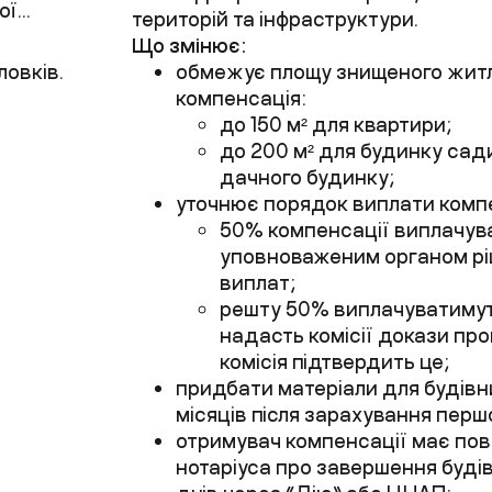
...
територій та інфраструктури.
Що змінює:
ловків.
обмежує площу знищеного житла
компенсація:
до 150
м²
для квартири;
до 200
м²
для будинку сади
дачного будинку;
уточнює порядок виплати компе
50% компенсації виплачув
уповноваженим органом ріш
виплат;
решту 50% виплачуватимуть
надасть комісії докази про
комісія підтвердить це;
придбати матеріали для будівн
місяців після зарахування пер
отримувач компенсації має пов
нотаріуса про завершення буді