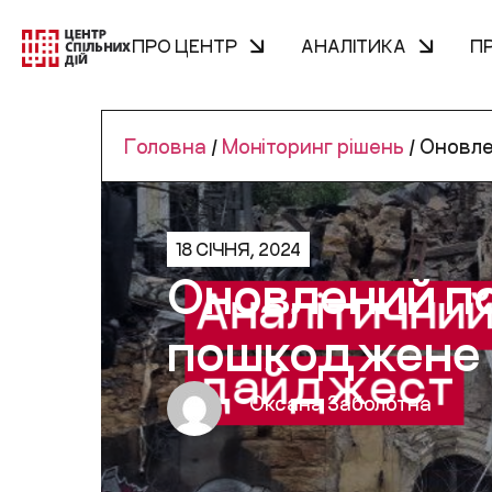
ПРО ЦЕНТР
АНАЛІТИКА
П
Головна
/
Моніторинг рішень
/
Оновле
18 СІЧНЯ, 2024
Оновлений по
пошкоджене 
Оксана Заболотна