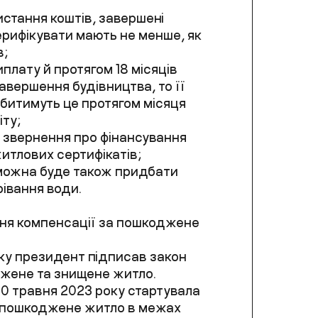
истання коштів, завершені
ерифікувати мають не менше, як
в;
плату й протягом 18 місяців
завершення будівництва, то її
обитимуть це протягом місяця
іту;
 звернення про фінансування
житлових сертифікатів;
можна буде також придбати
рівання води.
ня компенсації за пошкоджене
оку президент підписав закон
джене та знищене житло.
 10 травня 2023 року стартувала
 пошкоджене житло в межах