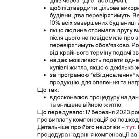
днів через “Дію” або ЦНАП;
щоб підтвердити цільове викор
будівництва перевірятимуть. В
10% всіх завершених будівницт
якщо людина отримала другу ви
після цього не повідомила про 
перевірятимуть обовʼязково. Р
від крайнього терміну подачі зв
надає можливість подати одне
купівлі житла, якщо є декілька 
за програмою “єВідновлення” 
продукцію для опалення та наг
Що так:
вдосконалює процедуру надан
та знищене війною житло.
Що передувало:
17 березня 2023 р
про виплату компенсацій за пошко
Детальніше про його недоліки –
тут
.
процедура надання компенсації за