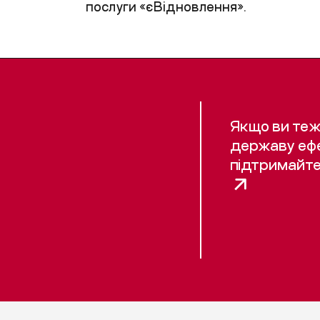
послуги «єВідновлення».
Якщо ви теж
державу еф
підтримайте