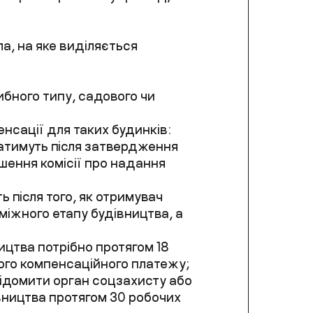
, на яке виділяється
бного типу, садового чи
нсації для таких будинків:
атимуть після затвердження
ення комісії про надання
 після того, як отримувач
міжного етапу будівництва, а
ицтва потрібно протягом 18
шого компенсаційного платежу;
ідомити орган соцзахисту або
вництва протягом 30 робочих