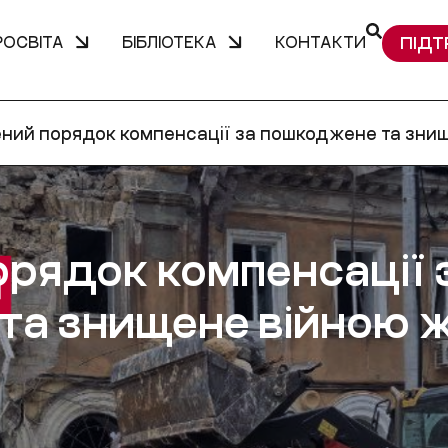
РОСВІТА
БІБЛІОТЕКА
КОНТАКТИ
ПІДТ
ний порядок компенсації за пошкоджене та зни
рядок компенсації 
та знищене війною 