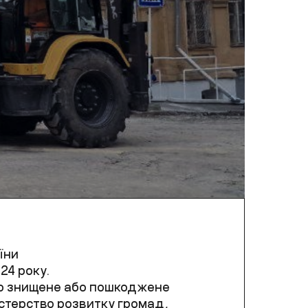
аїни
024 року.
но знищене або пошкоджене
ністерство розвитку громад,