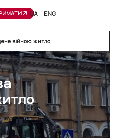
РИМАТИ
UA
ENG
щене війною житло
за
житло