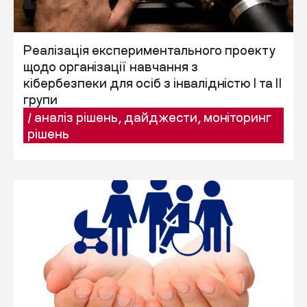
Реалізація експериментального проекту
щодо організації навчання з
кібербезпеки для осіб з інвалідністю I та II
групи
/
аналіз рішень
,
дайджести
,
моніторинг
рішень