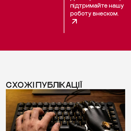
підтримайте нашу
роботу внеском.
СХОЖІ ПУБЛІКАЦІЇ