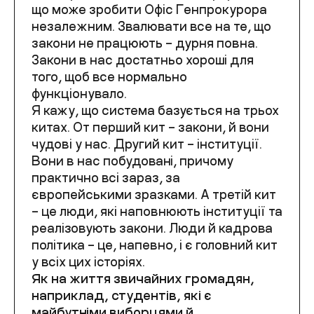
що може зробити Офіс Генпрокурора
незалежним. Звалювати все на те, що
закони не працюють – дурня повна.
Закони в нас достатньо хороші для
того, щоб все нормально
функціонувало.
Я кажу, що система базується на трьох
китах. От перший кит – закони, й вони
чудові у нас. Другий кит – інституції.
Вони в нас побудовані, причому
практично всі зараз, за
європейськими зразками. А третій кит
– це люди, які наповнюють інституції та
реалізовують закони. Люди й кадрова
політика – це, напевно, і є головний кит
у всіх цих історіях.
Як на життя звичайних громадян,
наприклад, студентів, які є
майбутніми виборцями й