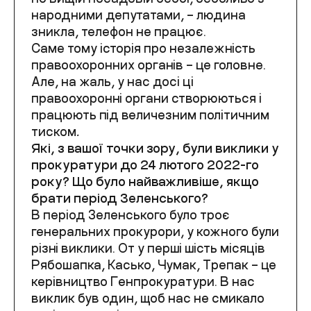
народними депутатами, – людина
зникла, телефон не працює.
Саме тому історія про незалежність
правоохоронних органів – це головне.
Але, на жаль, у нас досі ці
правоохоронні органи створюються і
працюють під величезним політичним
тиском
.
Які, з вашої точки зору, були виклики у
прокуратури до 24 лютого 2022-го
року? Що було найважливіше, якщо
брати період Зеленського?
В період Зеленського було троє
генеральних прокурори, у кожного були
різні виклики. От у перші шість місяців
Рябошапка, Касько, Чумак, Трепак – це
керівництво Генпрокуратури. В нас
виклик був один, щоб нас не смикало