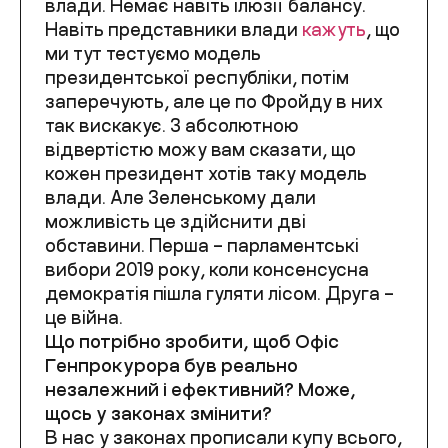
влади. Немає навіть ілюзії балансу.
Навіть представники влади
кажуть
, що
ми тут тестуємо модель
президентської республіки, потім
заперечують, але це по Фройду в них
так вискакує. З абсолютною
відвертістю можу вам сказати, що
кожен президент хотів таку модель
влади. Але Зеленському дали
можливість це здійснити дві
обставини. Перша – парламентські
вибори 2019 року, коли консенсусна
демократія пішла гуляти лісом. Друга –
це війна.
Що потрібно зробити, щоб Офіс
Генпрокурора був реально
незалежний і ефективний? Може,
щось у законах змінити?
В нас у законах прописали купу всього,