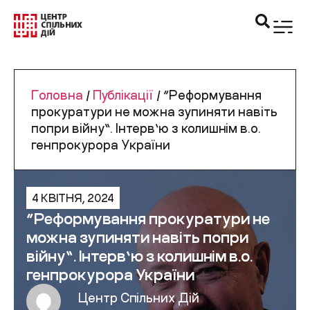
Головна
/
Публікації
/
“Реформування
прокуратури не можна зупиняти навіть
попри війну”. Інтерв’ю з колишнім в.о.
генпрокурора України
4 КВІТНЯ, 2024
“Реформування прокуратури не
можна зупиняти навіть попри
війну”. Інтерв’ю з колишнім в.о.
генпрокурора України
Центр Спільних Дій