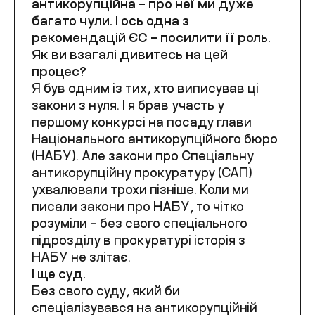
антикорупційна – про неї ми дуже
багато чули. І ось одна з
рекомендацій ЄС – посилити її роль.
Як ви взагалі дивитесь на цей
процес?
Я був одним із тих, хто виписував ці
закони з нуля. І я брав участь у
першому конкурсі на посаду глави
Національного антикорупційного бюро
(НАБУ). Але закони про Спеціальну
антикорупційну прокуратуру (САП)
ухвалювали трохи пізніше. Коли ми
писали закони про НАБУ, то чітко
розуміли – без свого спеціального
підрозділу в прокуратурі історія з
НАБУ не злітає.
І ще суд.
Без свого суду, який би
спеціалізувався на антикорупційній