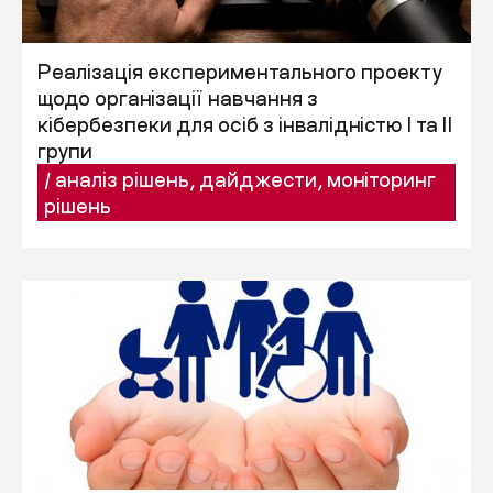
Реалізація експериментального проекту
щодо організації навчання з
кібербезпеки для осіб з інвалідністю I та II
групи
/
аналіз рішень
,
дайджести
,
моніторинг
рішень