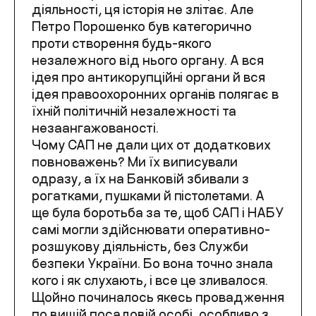
діяльності, ця історія не злітає. Але
Петро Порошенко був категорично
проти створення будь-якого
незалежного від нього органу. А вся
ідея про антикорупційні органи й вся
ідея правоохоронних органів полягає в
їхній політичній незалежності та
незаангажованості.
Чому САП не дали цих от додаткових
повноважень? Ми їх виписували
одразу, а їх на Банковій збивали з
рогатками, пушками й пістолетами. А
ще була боротьба за те, щоб САП і НАБУ
самі могли здійснювати оперативно-
розшукову діяльність, без Служби
безпеки України. Бо вона точно знала
кого і як слухають, і все це зливалося.
Щойно починалось якесь провадження
по вищій посадовій особі, особливо з