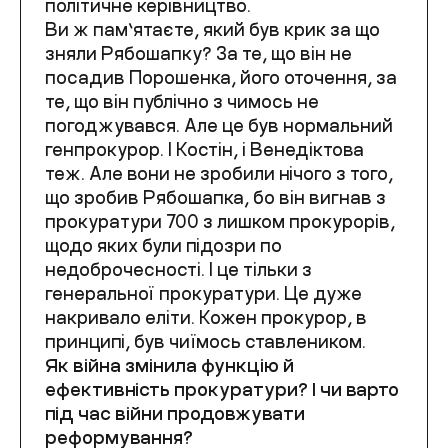
політичне керівництво.
Ви ж пам’ятаєте, який був крик за що
зняли Рябошапку? За те, що він не
посадив Порошенка, його оточення, за
те, що він публічно з чимось не
погоджувався. Але це був нормальний
генпрокурор. І Костін, і Венедіктова
теж. Але вони не зробили нічого з того,
що зробив Рябошапка, бо він вигнав з
прокуратури 700 з лишком прокурорів,
щодо яких були підозри по
недоброчесності. І це тільки з
генеральної прокуратури. Це дуже
накривало еліти. Кожен прокурор, в
принципі, був чиїмось ставлеником.
Як війна змінила функцію й
ефективність прокуратури? І чи варто
під час війни продовжувати
реформування?