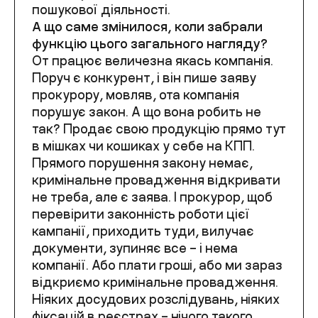
пошукової діяльності.
А що саме змінилося, коли забрали
функцію цього загального нагляду?
От працює величезна якась компанія.
Поруч є конкурент, і він пише заяву
прокурору, мовляв, ота компанія
порушує закон. А що вона робить не
так? Продає свою продукцію прямо тут
в мішках чи кошиках у себе на КПП.
Прямого порушення закону немає,
кримінальне провадження відкривати
не треба, але є заява. І прокурор, щоб
перевірити законність роботи цієї
кампанії, приходить туди, вилучає
документи, зупиняє все – і нема
компанії. Або плати гроші, або ми зараз
відкриємо кримінальне провадження.
Ніяких досудових розслідувань, ніяких
фіксацій в реєстрах – нічого такого