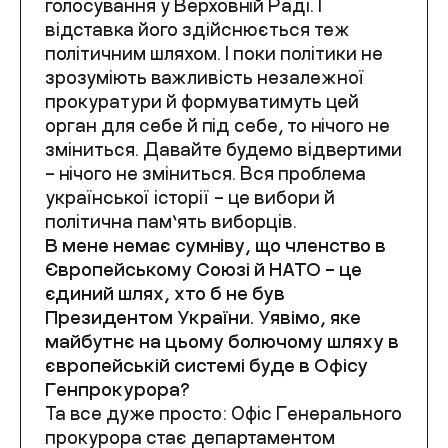
голосування у Верховній Раді. І
відставка його здійснюється теж
політичним шляхом. І поки політики не
зрозуміють важливість незалежної
прокуратури й формуватимуть цей
орган для себе й під себе, то нічого не
зміниться. Давайте будемо відвертими
– нічого не зміниться. Вся проблема
української історії – це вибори й
політична пам’ять виборців.
В мене немає сумніву, що членство в
Європейському Союзі й НАТО – це
єдиний шлях, хто б не був
Президентом України. Уявімо, яке
майбутнє на цьому болючому шляху в
європейській системі буде в Офісу
Генпрокурора?
Та все дуже просто: Офіс Генерального
прокурора стає департаментом