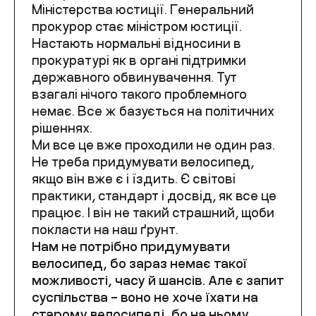
Міністерства юстиції. Генеральний
прокурор стає міністром юстиції.
Настають нормальні відносини в
прокуратурі як в органі підтримки
державного обвинувачення. Тут
взагалі нічого такого проблемного
немає. Все ж базується на політичних
рішеннях.
Ми все це вже проходили не один раз.
Не треба придумувати велосипед,
якщо він вже є і їздить. Є світові
практики, стандарт і досвід, як все це
працює. І він не такий страшний, щоби
покласти на наш ґрунт.
Нам не потрібно придумувати
велосипед, бо зараз немає такої
можливості, часу й шансів. Але є запит
суспільства – воно не хоче їхати на
старому велосипеді, бо на ньому