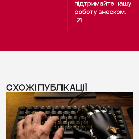
підтримайте нашу
роботу внеском.
СХОЖІ ПУБЛІКАЦІЇ