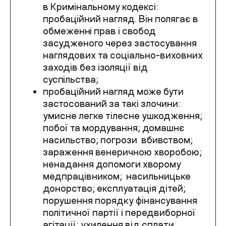
в Кримінальному кодексі:
пробаційний нагляд. Він полягає в
обмеженні прав і свобод
засудженого через застосування
наглядових та соціально-виховних
заходів без ізоляції від
суспільства;
пробаційний нагляд може бути
застосований за такі злочини:
умисне легке тілесне ушкодження;
побої та мордування; домашнє
насильство; погрози вбивством;
зараження венеричною хворобою;
ненадання допомоги хворому
медпрацівником; насильницьке
донорство; експлуатація дітей;
порушення порядку фінансування
політичної партії і передвиборної
агітації; ухилення від сплати