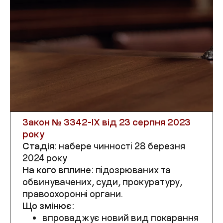
Закон №
3342-IX
від 23 серпня 2023
року
Стадія:
набере чинності 28 березня
2024 року
На кого вплине:
підозрюваних та
обвинувачених, суди, прокуратуру,
правоохоронні органи.
Що змінює:
впроваджує новий вид покарання