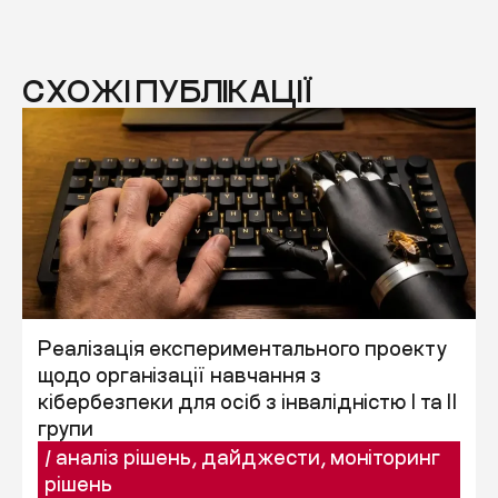
СХОЖІ ПУБЛІКАЦІЇ
Реалізація експериментального проекту
щодо організації навчання з
кібербезпеки для осіб з інвалідністю I та II
групи
/
аналіз рішень
,
дайджести
,
моніторинг
рішень