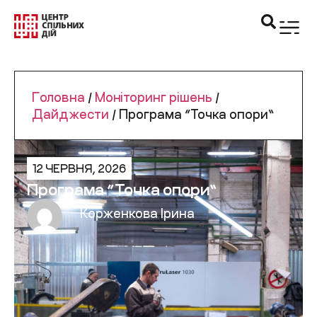
Головна
/
Моніторинг рішень
/
Дайджести
/
Програма “Точка опори”
12 ЧЕРВНЯ, 2026
Програма “Точка опори”
Корженкова Ірина