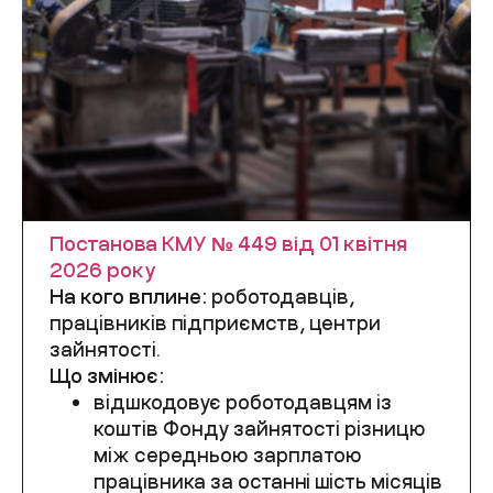
Постанова КМУ № 449 від 01 квітня
2026 року
На кого вплине:
роботодавців,
працівників підприємств, центри
зайнятості.
Що змінює:
відшкодовує роботодавцям із
коштів Фонду зайнятості різницю
між середньою зарплатою
працівника за останні шість місяців