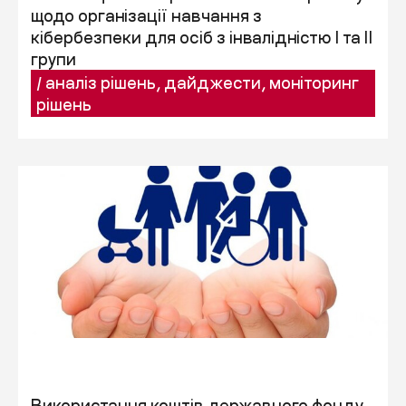
щодо організації навчання з
кібербезпеки для осіб з інвалідністю I та II
групи
/
аналіз рішень
,
дайджести
,
моніторинг
рішень
Використання коштів державного фонду