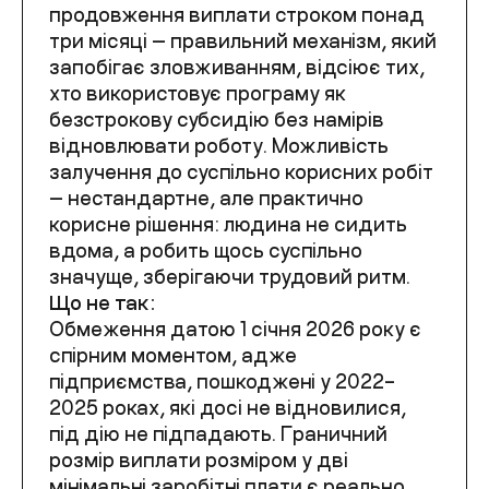
продовження виплати строком понад
три місяці — правильний механізм, який
запобігає зловживанням, відсіює тих,
хто використовує програму як
безстрокову субсидію без намірів
відновлювати роботу. Можливість
залучення до суспільно корисних робіт
— нестандартне, але практично
корисне рішення: людина не сидить
вдома, а робить щось суспільно
значуще, зберігаючи трудовий ритм.
Що не так:
Обмеження датою 1 січня 2026 року є
спірним моментом, адже
підприємства, пошкоджені у 2022–
2025 роках, які досі не відновилися,
під дію не підпадають. Граничний
розмір виплати розміром у дві
мінімальні заробітні плати є реально