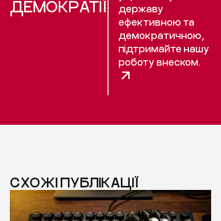
ДЕМОКРАТІЇ
державу
ефективною та
демократичною,
підтримайте нашу
роботу внеском.
СХОЖІ ПУБЛІКАЦІЇ