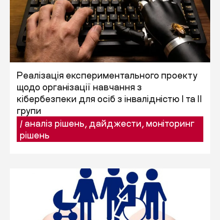
Реалізація експериментального проекту
щодо організації навчання з
кібербезпеки для осіб з інвалідністю I та II
групи
/
аналіз рішень
,
дайджести
,
моніторинг
рішень