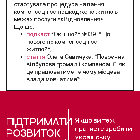
стартувала процедура надання
компенсації за пошкоджене житло в
межах послуги «єВідновлення».
Що ще:
подкаст
“Ок, і шо?” №139: “Що
нового по компенсації за
житло?”;
стаття
Олега Савичука: “Повоєнна
відбудова громад і компенсації: як
це працюватиме та чому місцева
влада мовчатиме”.
ПІДТРИМАТИ
Якщо ви теж
прагнете зробити
РОЗВИТОК
українську