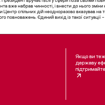
: Президент вручається у сфери поза своїми по
та вже набрав чинності, і внести до нього зміни
ди Центр спільних дій неодноразово вказував на 
ого повноважень. Єдиний вихід із такої ситуації 
Якщо ви теж
державу еф
підтримайте