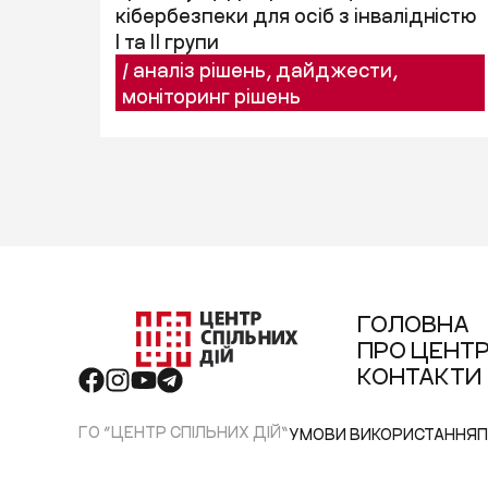
кібербезпеки для осіб з інвалідністю
I та II групи
/
аналіз рішень
,
дайджести
,
моніторинг рішень
ГОЛОВНА
ПРО ЦЕНТ
КОНТАКТИ
ГО “ЦЕНТР СПІЛЬНИХ ДІЙ”
УМОВИ ВИКОРИСТАННЯ
П