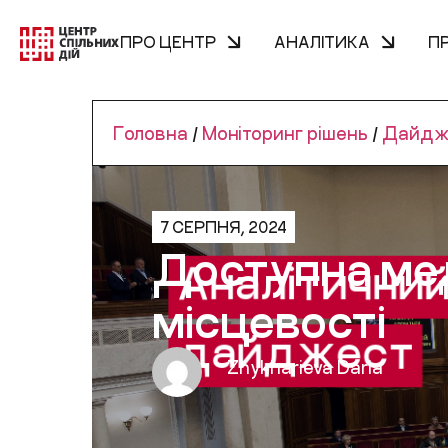
ПРО ЦЕНТР
АНАЛІТИКА
П
Головна
/
Моніторинг рішень
/
Дайдж
7 СЕРПНЯ, 2024
Доступна мед
місцевості
Zhykharieva Daria