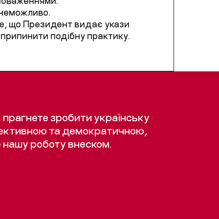
вноваженнями.
 неможливо.
те, що Президент видає укази
– припинити подібну практику.
 прагнете зробити українську
ективною та демократичною,
 нашу роботу внеском.