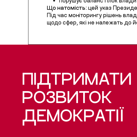
порушує баланс гілок влади
Що натомість:
цей указ Президен
Під час моніторингу рішень вла
щодо сфер, які не належать до й
ПІДТРИМАТИ
РОЗВИТОК
ДЕМОКРАТІЇ