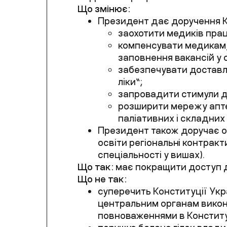
Що змінює:
Президент дає доручення Ка
заохотити медиків прац
компенсувати медикам, 
заповнення вакансій у 
забезпечувати доставле
ліки”;
запровадити стимули дл
розширити мережу аптек
паліативних і складних 
Президент також доручає
о
освіти регіональні контрак
спеціальності у вишах).
Що так:
має покращити доступ до
Що не так:
суперечить Конституції Укра
центральним органам викон
повноваженнями в Конституц