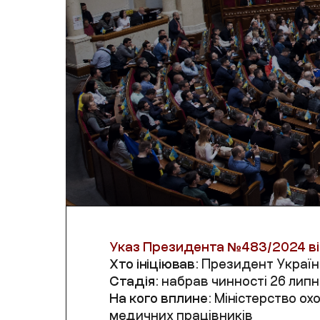
Указ Президента №
483/2024
ві
Хто ініціював:
Президент Україн
Стадія:
набрав чинності 26 липн
На кого вплине:
Міністерство ох
медичних працівників