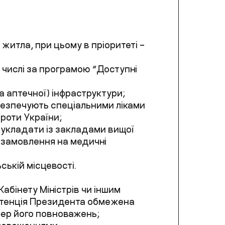
житла, при цьому в пріоритеті –
 числі за програмою “Доступні
а аптечної) інфраструктури;
безпечують спеціальними ліками
проти України;
м
укладати із закладами вищої
ржзамовлення на медичні
ській місцевості.
абінету Міністрів чи іншим
етенція Президента обмежена
фер його повноважень;