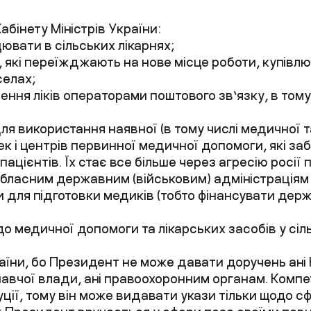
бінету Міністрів України:
ювати в сільських лікарнях;
які переїжджають на нове місце роботи, купівлю 
селах;
ння ліків операторами поштового зв’язку, в тому
я використання наявної (в тому числі медичної т
 і центрів первинної медичної допомоги, які за
пацієнтів. Їх стає все більше через агресію росії 
бласним державним (військовим) адміністрація
ти для підготовки медиків (тобто фінансувати де
 медичної допомоги та лікарських засобів у сіль
їни, бо Президент не може давати доручень ані К
авчої влади, ані правоохоронним органам. Комп
ії, тому він може видавати укази тільки щодо с