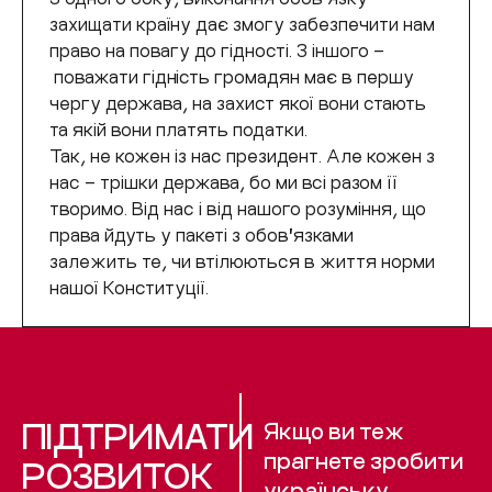
захищати країну дає змогу забезпечити нам
право на повагу до гідності. З іншого –
поважати гідність громадян має в першу
чергу держава, на захист якої вони стають
та якій вони платять податки.
Так, не кожен із нас президент. Але кожен з
нас – трішки держава, бо ми всі разом її
творимо. Від нас і від нашого розуміння, що
права йдуть у пакеті з обовʼязками
залежить те, чи втілюються в життя норми
нашої Конституції.
ПІДТРИМАТИ
Якщо ви теж
прагнете зробити
РОЗВИТОК
українську