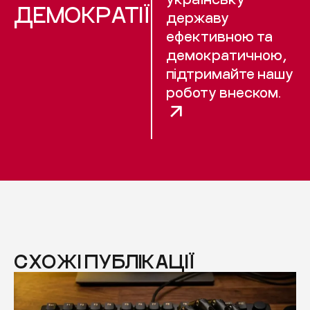
ДЕМОКРАТІЇ
державу
ефективною та
демократичною,
підтримайте нашу
роботу внеском.
СХОЖІ ПУБЛІКАЦІЇ