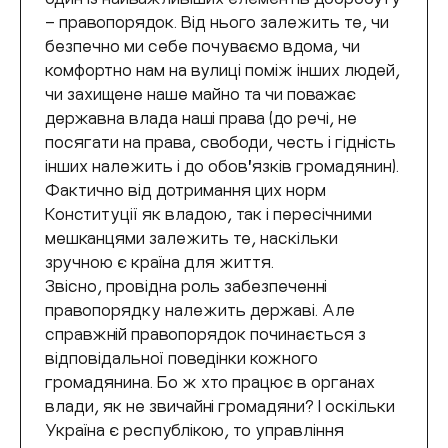
– правопорядок. В
ід нього залежить те, чи
безпечно ми себе почуваємо вдома, чи
комфортно нам на вулиці поміж інших людей,
чи захищене наше майно та чи поважає
державна влада наші права (до речі, не
посягати на права, свободи, честь і гідність
інших належить і до обовʼязків громадянин).
Фактично від дотримання цих норм
Конституції як владою, так і пересічними
мешканцями залежить те, наскільки
зручною є країна для життя.
Звісно, провідна роль забезпеченні
правопорядку належить державі. Але
справжній правопорядок починається з
відповідальної поведінки кожного
громадянина. Бо ж хто працює в органах
влади, як не звичайні громадяни? І оскільки
Україна є республікою, то управління