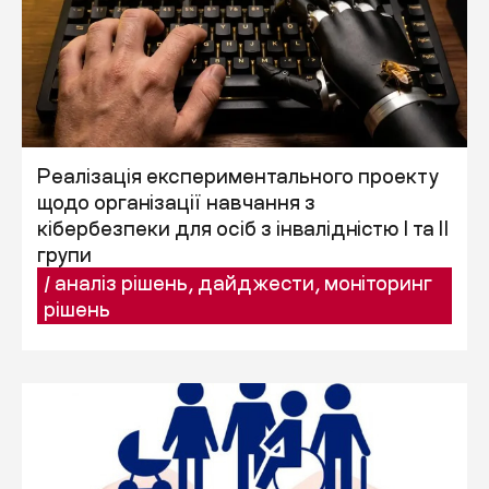
Реалізація експериментального проекту
щодо організації навчання з
кібербезпеки для осіб з інвалідністю I та II
групи
/
аналіз рішень
,
дайджести
,
моніторинг
рішень