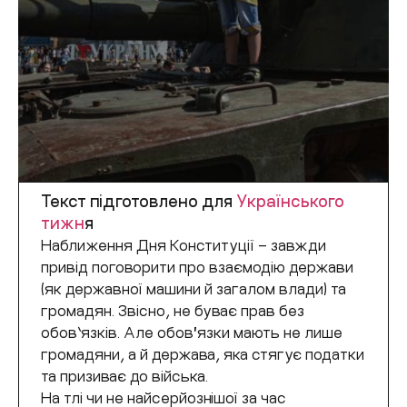
Текст підготовлено для
Українського
тижн
я
Наближення Дня Конституції – завжди
привід поговорити про взаємодію держави
(як державної машини й загалом влади) та
громадян. Звісно, не буває прав без
обов’язків. Але обовʼязки мають не лише
громадяни, а й держава, яка стягує податки
та призиває до війська.
На тлі чи не найсерйознішої за час