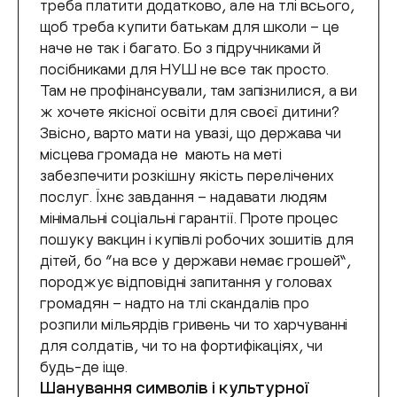
треба платити додатково, але на тлі всього,
щоб треба купити батькам для школи – це
наче не так і багато. Бо з підручниками й
посібниками для НУШ не все так просто.
Там не профінансували, там запізнилися, а ви
ж хочете якісної освіти для своєї дитини?
Звісно, варто мати на увазі, що держава чи
місцева громада не мають на меті
забезпечити розкішну якість перелічених
послуг. Їхнє завдання – надавати людям
мінімальні соціальні гарантії. Проте процес
пошуку вакцин і купівлі робочих зошитів для
дітей, бо “на все у держави немає грошей”,
породжує відповідні запитання у головах
громадян – надто на тлі скандалів про
розпили мільярдів гривень чи то харчуванні
для солдатів, чи то на фортифікаціях, чи
будь-де іще.
Шанування символів і культурної