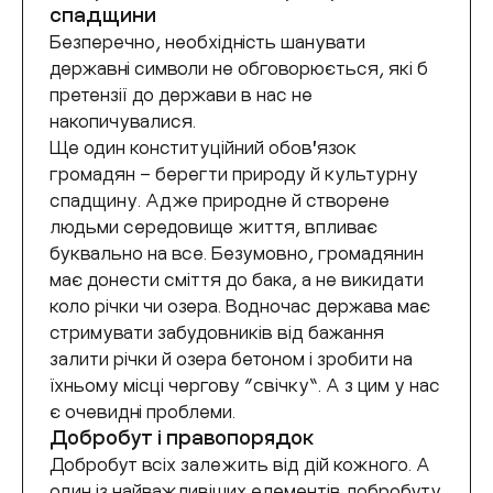
спадщини
Безперечно, необхідність шанувати
державні символи не обговорюється, які б
претензії до держави в нас не
накопичувалися.
Ще один конституційний обовʼязок
громадян – берегти природу й культурну
спадщину. Адже природне й створене
людьми середовище життя, впливає
буквально на все. Безумовно, громадянин
має донести сміття до бака, а не викидати
коло річки чи озера. Водночас держава має
стримувати забудовників від бажання
залити річки й озера бетоном і зробити на
їхньому місці чергову “свічку”. А з цим у нас
є очевидні проблеми.
Добробут і правопорядок
Добробут всіх залежить від дій кожного. А
один із найважливіших елементів добробуту