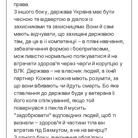
права.
З іншого боку, держава Україна має бути
чесною та відвертою в діалозі із
захисниками та захисницями. Вони й самі
мають відчувати, що захищені державою
там, де це в її компетенції – в плані навчання,
забезпечення формою і боєприпасами,
можливістю нормально полікуватися й не
втрачати здоровʼя через черги й корупцію у
ВЛК. Держава – не власник людей, а їхній
партнер. Кожен і кожна мають розуміти, за
що вони вбивають чи йдуть смерть. Бо яке
ставлення до держави буде у ветерана (і
його кола спілкування), якщо той
повернувся з пекла й мусить
“задобрювати” відповідних людей, щоб ті
визнали – здоровʼя й частини тіла він
втратив під Бахмутом, а не на вечірці?
З одного боку, виконання обов’язку