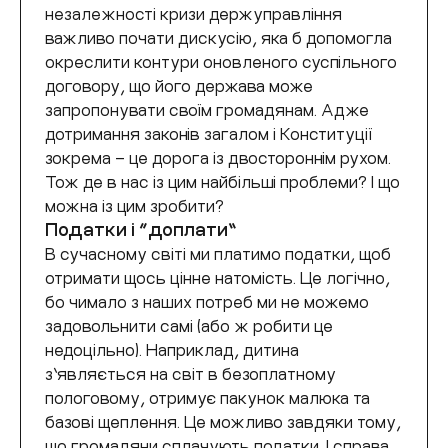
незалежності кризи держуправління
важливо почати дискусію, яка б допомогла
окреслити контури оновленого суспільного
договору, що його держава може
запропонувати своїм громадянам. Адже
дотримання законів загалом і Конституції
зокрема – це дорога із двостороннім рухом.
Тож де в нас із цим найбільші проблеми? І що
можна із цим зробити?
Податки і “доплати”
В сучасному світі ми платимо податки, щоб
отримати щось цінне натомість. Це логічно,
бо чимало з наших потреб ми не можемо
задовольнити самі (або ж робити це
недоцільно). Наприклад, дитина
з’являється на світ в безоплатному
пологовому, отримує пакунок малюка та
базові щеплення. Це можливо завдяки тому,
що громадяни сплачують податки. І справа