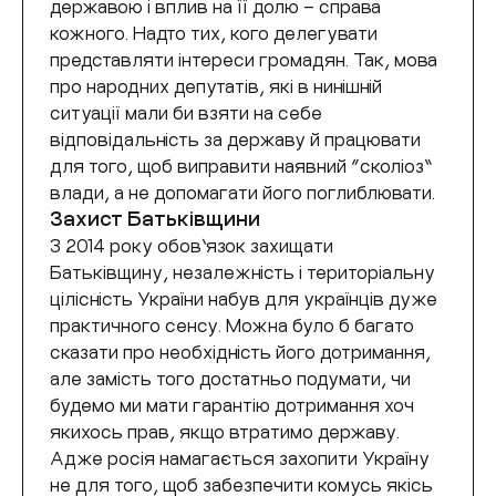
державою і вплив на її долю – справа
кожного. Надто тих, кого делегувати
представляти інтереси громадян. Так, мова
про народних депутатів, які в нинішній
ситуації мали би взяти на себе
відповідальність за державу й працювати
для того, щоб виправити наявний “сколіоз”
влади, а не допомагати його поглиблювати.
Захист Батьківщини
З 2014 року обов’язок захищати
Батьківщину, незалежність і територіальну
цілісність України набув для українців дуже
практичного сенсу. Можна було б багато
сказати про необхідність його дотримання,
але замість того достатньо подумати, чи
будемо ми мати гарантію дотримання хоч
якихось прав, якщо втратимо державу.
Адже росія намагається захопити Україну
не для того, щоб забезпечити комусь якісь