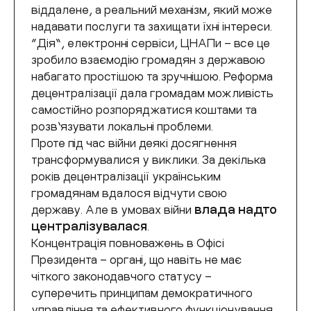
віддалене, а реальний механізм, який може
надавати послуги та захищати їхні інтереси.
“Дія”, електронні сервіси, ЦНАПи – все це
зробило взаємодію громадян з державою
набагато простішою та зручнішою. Реформа
децентралізації дала громадам можливість
самостійно розпоряджатися коштами та
розв’язувати локальні проблеми.
Проте під час війни деякі досягнення
трансформувалися у виклики. За
декілька
років децентралізації українським
громадянам вдалося відчути свою
державу. Але в умовах війни
влада надто
централізувалася
.
Концентрація повноважень в Офісі
Президента – органі, що навіть не має
чіткого законодавчого статусу –
суперечить принципам демократичного
управління та ефективного функціонування