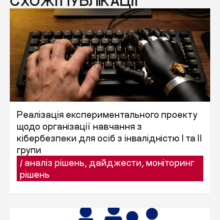
СХОЖІ ПУБЛІКАЦІЇ
Реалізація експериментального проекту
щодо організації навчання з
кібербезпеки для осіб з інвалідністю I та II
групи
/
аналіз рішень
,
дайджести
,
моніторинг
рішень