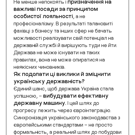
Не менше непокоять і
призначення на
важливі посади за принципом
особистої лояльності
, а не
професіоналізму. В результаті талановиті
фахівці з бізнесу та інших сфер не бачать
можливості реалізувати свій потенціал на
державній службі й вирішують туди не йти.
Держава не може існувати на таких
правилах, вона не може опиратися на
неякісних чиновників.
Як подолати ці виклики й зміцнити
українську державність?
Єдиний шанс, щоб держава Україна стала
успішною, –
вибудувати ефективну
державну машину.
І цей шлях до
прогресу лежить через євроінтеграцію.
Синхронізація українського законодавства з
європейськими стандартами – не просто
формальність, а реальний шлях до побудови