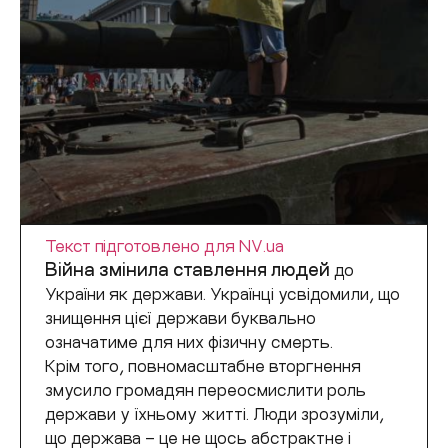
Текст підготовлено для NV.ua
Війна змінила ставлення людей
до
України як держави. У
країнці усвідомили, що
знищення цієї держави буквально
означатиме для них фізичну смерть.
Крім того, повномасштабне вторгнення
змусило громадян переосмислити роль
держави у їхньому житті. Люди зрозуміли,
що держава – це не щось абстрактне і