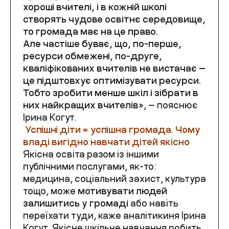
хороші вчителі, і в кожній школі
створять чудове освітнє середовище,
то громада має на це право.
Але частіше буває, що, по-перше,
ресурси обмежені, по-друге,
кваліфікованих вчителів не вистачає —
це підштовхує оптимізувати ресурси.
Тобто зробити менше шкіл і зібрати в
них найкращих вчителів»
, — пояснює
Ірина Когут.
Успішні діти = успішна громада. Чому
владі вигідно навчати дітей якісно
Якісна освіта разом із іншими
публічними послугами, як-то:
медицина, соціальний захист, культура
тощо, може
мотивувати людей
залишитись у громаді
або навіть
переїхати туди, каже аналітикиня Ірина
Когут. Якісне шкільне навчання робить