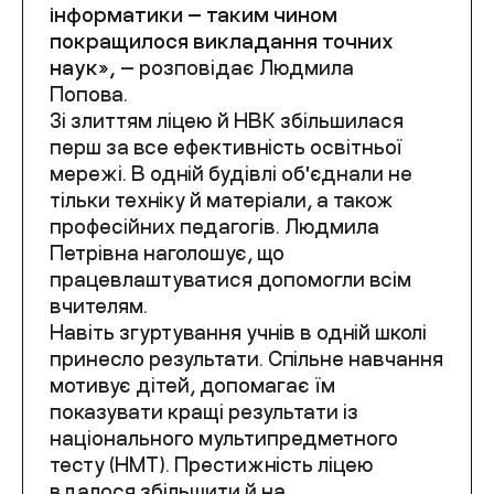
інформатики — таким чином
покращилося викладання точних
наук»
,
— розповідає Людмила
Попова.
Зі злиттям ліцею й НВК збільшилася
перш за все ефективність освітньої
мережі. В одній будівлі обʼєднали не
тільки техніку й матеріали, а також
професійних педагогів. Людмила
Петрівна наголошує, що
працевлаштуватися допомогли всім
вчителям.
Навіть згуртування учнів в одній школі
принесло результати. Спільне навчання
мотивує дітей, допомагає їм
показувати кращі результати із
національного мультипредметного
тесту (НМТ). Престижність ліцею
вдалося збільшити й на