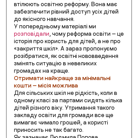
втілюють освітню реформу. Вона має
забезпечити рівний доступ усіх дітей
до якісного навчання.
У попередньому матеріалі ми
розповідали
, чому реформа освіти — це
історія про користь для дітей, а не про
«закриття шкіл». А зараз пропонуємо
розібратися, як освітні нововведення
змінять ситуацію в невеликих
громадах на краще.
Отримати найкраще за мінімальні
кошти — місія можлива
Для сільських шкіл не рідкість, коли в
одному класі за партами сидять кілька
дітей різного віку. Утримання такого
закладу освіти для громади все ще
вимагає чимало грошей, а користі
приносить не так багато.
Як зазначає Людмила Попова,