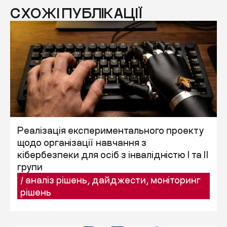
СХОЖІ ПУБЛІКАЦІЇ
Реалізація експериментального проекту
щодо організації навчання з
кібербезпеки для осіб з інвалідністю I та II
групи
/
аналіз рішень
,
дайджести
,
моніторинг
рішень