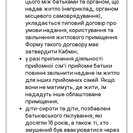
цього між батьками та органом, що
надав житло (наприклад, органом
місцевого самоврядування),
укладається типовий договір про
умови надання, користування та
звільнення житлового приміщення.
Форму такого договору має
затвердити Кабмін;
у разі припинення діяльності
прийомної сім’ї прийомні батьки
повинні звільнити надане їм житло
для інших прийомних сімей. Якщо
вони не матимуть, де жити, їм
нададуть інше облаштоване
приміщення;
діти-сироти та діти, позбавлені
батьківського піклування, які
досягли 16 років, а також ті, хто
змушений був евакуюватися через