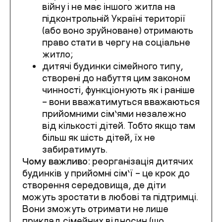
війну і не має іншого житла на
підконтрольній Україні території
(або воно зруйноване) отримають
право стати в чергу на соціальне
житло;
дитячі будинки сімейного типу,
створені до набуття цим законом
чинності, функціонують як і раніше
– вони вважатимуться вважаються
прийомними сім’ями незалежно
від кількості дітей. Тобто якщо там
більш як шість дітей, їх не
забиратимуть.
Чому важливо:
реорганізація дитячих
будинків у прийомні сім’ї – це крок до
створення середовища, де діти
можуть зростати в любові та підтримці.
Вони зможуть отримати не лише
приклад сімейних відносин (що