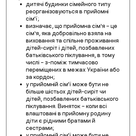
дитячі будинки сімейного типу
реорганізовуються в прийомні
сімʼї;
визначає, що прийомна сім’я – це
сім’я, яка добровільно взяла на
виховання та спільне проживання
дітей-сиріт і дітей, позбавлених
батьківського піклування, в тому
числі – з-поміж тимчасово
переміщених в межах України або
за кордон;
у прийомній сімʼї може бути не
більше шістьох дітей-сиріт чи
дітей, позбавлених батьківського
піклування. Виняток – коли всі
влаштовані в прийомну родину
діти є рідними братами й
сестрами;
у прийомній сімʼї може бути не