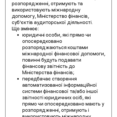
розпорядженні, отримують та
використовують міжнародну
допомогу
, Міністерство фінансів,
суб’єктів аудиторської діяльності.
Що змінює:
юридичні особи, які прямо чи
опосередковано
розпоряджаються коштами
міжнародної фінансової допомоги,
повинні будуть подавати
фінансову звітність до
Міністерства фінансів;
передбачає створення
автоматизованої інформаційної
системи фінансової та
/
або іншої
звітності
юридичн
их
ос
і
б, які
прямо чи опосередковано мають у
розпорядженні, отримують і
використовують міжнародну