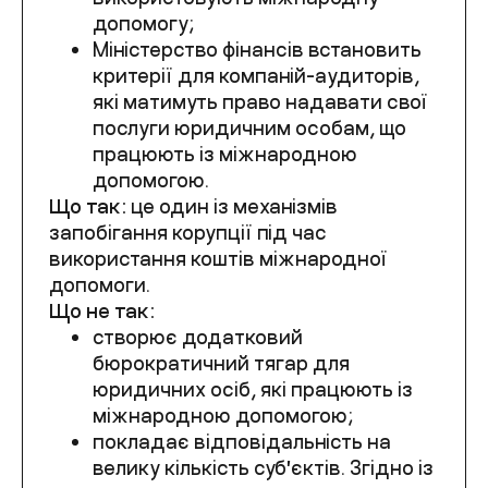
допомогу
;
Міністерство фінансів встановить
критерії для
компаній-аудиторів,
які матимуть право надавати свої
послуги юридичним особам, що
працюють із міжнародною
допомогою.
Що так:
це один
із механізмів
запобігання корупції під час
використання коштів міжнародної
допомоги.
Що не так:
створює додатковий
бюрократичний тягар
для
юридичн
их
ос
і
б, які працюють із
міжнародною допомогою;
покладає відповідальність на
велику кількість субʼєктів. Згідно із