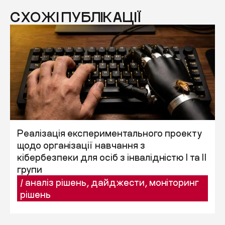
СХОЖІ ПУБЛІКАЦІЇ
Реалізація експериментального проекту
щодо організації навчання з
кібербезпеки для осіб з інвалідністю I та II
групи
/
аналіз рішень
,
дайджести
,
моніторинг
рішень