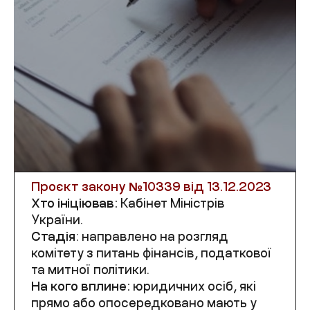
Проєкт закону №
10339
від 13.12.2023
Хто ініціював:
Кабінет Міністрів
України.
Стадія
: направлено на розгляд
комітету
з питань фінансів, податкової
та митної політики
.
На кого вплине:
юридичн
их
ос
і
б, які
прямо або опосередковано мають у