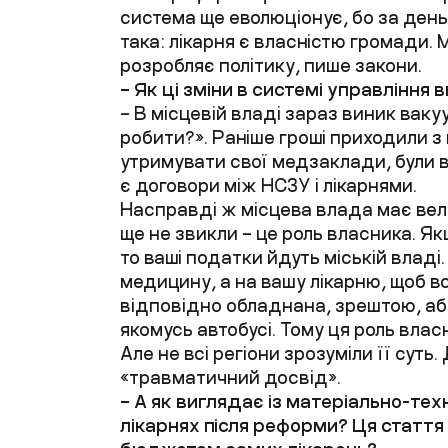
система ще еволюціонує, бо за день 
така: лікарня є власністю громади. 
розробляє політику, пише закони.
– Як ці зміни в системі управління
– В місцевій владі зараз виник вак
робити?». Раніше гроші приходили з 
утримувати свої медзаклади, були 
є договори між НСЗУ і лікарнями.
Насправді ж місцева влада має вели
ще не звикли – це роль власника. Якщ
то ваші податки йдуть міській владі.
медицину, а на вашу лікарню, щоб в
відповідно обладнана, зрештою, аби
якомусь автобусі. Тому ця роль вла
Але не всі регіони зрозуміли її суть
«травматичний досвід».
– А як виглядає із матеріально-те
лікарнях після реформи? Ця стаття