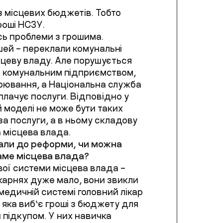
з місцевих бюджетів. Тобто
роші НСЗУ.
ісь проблеми з грошима.
шей – переклали комунальні
ісцеву владу. Але порушується
ла комунальним підприємством,
рювання, а Національна служба
оплачує послуги. Відповідно у
ій моделі не може бути таких
за послуги, а в ньому складову
 місцева влада.
вали до реформи, чи можна
аме місцева влада?
вої системи місцева влада –
лікарнях дуже мало, вони звикли
медичній системі головний лікар
, яка виб’є гроші з бюджету для
 підкупом. У них навичка