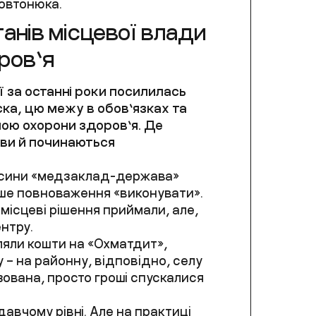
овтонюка.
анів місцевої влади
ров’я
 за останні роки посилилась
ска, цю межу в обов’язках та
мою охорони здоров’я. Де
ви й починаються
носини «медзаклад-держава»
лише повноваження «виконувати».
 місцеві рішення приймали, але,
ентру.
ляли кошти на «Охматдит»,
у – на районну, відповідно, селу
ізована, просто гроші спускалися
авчому рівні. Але на практиці