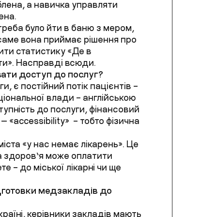
блена, а навичка управляти
ена.
реба було йти в баню з мером,
саме вона приймає рішення про
бити статистику «Де в
ати». Насправді всюди.
вати доступ до послуг?
ги, є постійний потік пацієнтів –
аціональної влади – англійською
ступність до послуги, фінансовий
— «accessibility» – тобто фізична
іста «у нас немає лікарень». Це
а здоров’я може оплатити
те – до міської лікарні чи ще
дготовки медзакладів до
Україні, керівники закладів мають