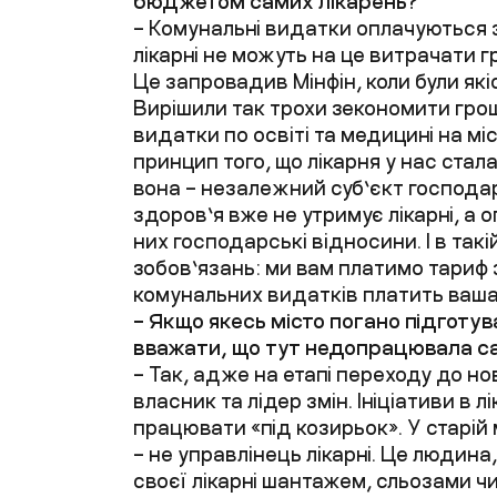
бюджетом самих лікарень?
– Комунальні видатки оплачуються 
лікарні не можуть на це витрачати г
Це запровадив Мінфін, коли були як
Вирішили так трохи зекономити гро
видатки по освіті та медицині на м
принцип того, що лікарня у нас ста
вона – незалежний суб’єкт господа
здоров’я вже не утримує лікарні, а 
них господарські відносини. І в так
зобов’язань: ми вам платимо тариф 
комунальних видатків платить ваша
– Якщо якесь місто погано підготу
вважати, що тут недопрацювала с
– Так, адже на етапі переходу до но
власник та лідер змін. Ініціативи в 
працювати «під козирьок». У старій 
– не управлінець лікарні. Це людина
своєї лікарні шантажем, сльозами чи