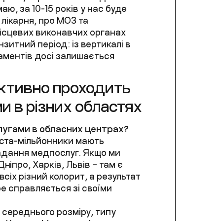
аю, за 10-15 років у нас буде
 лікарня, про МОЗ та
ісцевих виконавчих органах
нзитний період: із вертикалі в
таментів досі залишається
ективно проходить
и в різних областях
слугами в обласних центрах?
міста-мільйонники мають
надання медпослуг. Якщо ми
ніпро, Харків, Львів – там є
всіх різний колорит, а результат
е справляється зі своїми
 середнього розміру, типу