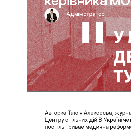
керівника М
Адміністратор
Авторка Таїсія Алексєєва, журна
Центру спільних дій В Україні че
поспіль триває медична реформа