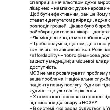
співпраці з начальством дуже виро
лікарнею – навпаки: дуже нерозвин
Щоб бути ефективним, раніше йому т
ставати депутатом райради, адже 
розподіл грошей. Цікаво було б зро
райоблрадах головні лікарі – депут
– Як місцева влада має забезпечу
– Треба розуміти, що там, де є послу
там нічого не закривається. Роль н
«affordability» – тобто фінансова до
захист у медицині; а місцевої влади 
доступність.
МОЗ не має розв’язувати проблему м
ваша проблема. Національна служб
пацієнту певну послугу. Куди ви піде
кудись – це уже ваше рішення.
– Хто має контролювати процес пі
підписання договору з НСЗУ?
– В системі, яка зараз будується в 