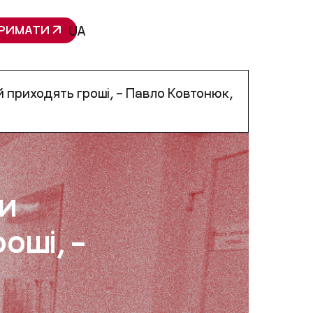
РИМАТИ
UA
й приходять гроші, – Павло Ковтонюк,
ди
оші, –