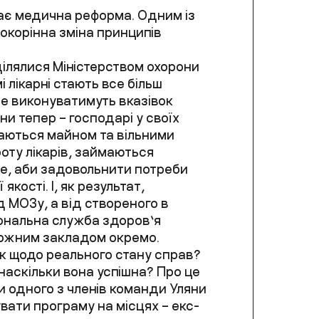
иває медична реформа. Одним із
корінна зміна принципів
ділялися Міністерством охорони
і лікарні стають все більш
не виконуватимуть вказівок
ни тепер – господарі у своїх
жаються майном та вільними
оту лікарів, займаються
це, аби задовольнити потреби
кості. І, як результат,
д МОЗу, а від створеного в
ональна служба здоров’я
з кожним закладом окремо.
як щодо реального стану справ?
наскільки вона успішна? Про це
и одного з членів команди Уляни
ати програму на місцях – екс-