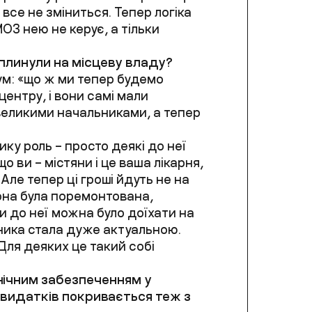
все не зміниться. Тепер логіка
МОЗ нею не керує, а тільки
 вплинули на місцеву владу?
уум: «що ж ми тепер будемо
центру, і вони самі мали
великими начальниками, а тепер
ку роль – просто деякі до неї
о ви – містяни і це ваша лікарня,
 Але тепер ці гроші йдуть не на
она була поремонтована,
 до неї можна було доїхати на
сника стала дуже актуальною.
. Для деяких це такий собі
хнічним забезпеченням у
 видатків покривається теж з