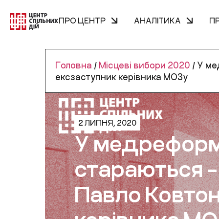
ПРО ЦЕНТР
АНАЛІТИКА
П
Головна
/
Місцеві вибори 2020
/
У мед
ексзаступник керівника МОЗу
2 ЛИПНЯ, 2020
У медреформі
стараються –
Павло Ковтон