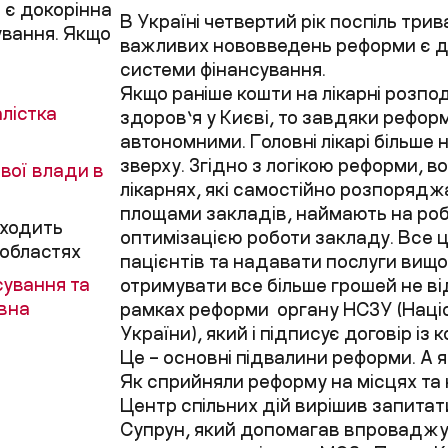
 є докорінна
В Україні четвертий рік поспіль тр
ування. Якщо
важливих нововведень реформи є до
системи фінансування.
Якщо раніше кошти на лікарні розпо
лістка
здоров’я у Києві, то завдяки реформ
автономними. Головні лікарі більше 
зверху. Згідно з логікою реформи, во
вої влади в
лікарнях, які самостійно розпоряд
площами закладів, наймають на роб
оходить
оптимізацією роботи закладу. Все 
 областях
пацієнтів та надавати послуги вищої я
сування та
отримувати все більше грошей не ві
ивна
рамках реформи органу НСЗУ (Наці
України), який і підписує договір і
Це – основні підвалини реформи. А 
Як сприйняли реформу на місцях та 
Центр спільних дій вирішив запитат
Супрун, який допомагав впроваджув