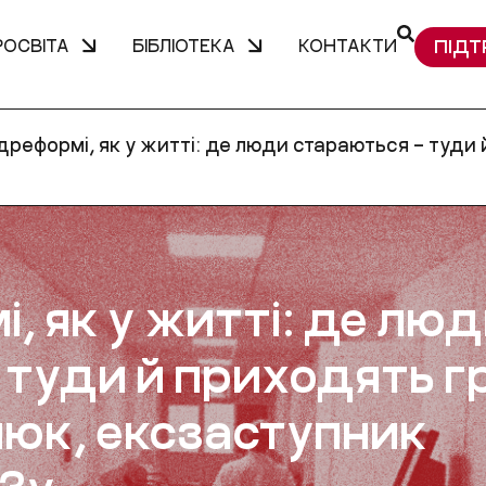
РОСВІТА
БІБЛІОТЕКА
КОНТАКТИ
ПІДТ
реформі, як у житті: де люди стараються – туди 
, як у житті: де лю
 туди й приходять гр
юк, ексзаступник