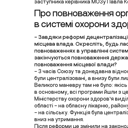
заступника керівника МОЗу Павла К
Про повноваження орг
в системі охорони здо
– Завдяки реформі децентралізації
місцева влада. Окресліть, будь ла
повноваженнях в управлінні систе
закінчуються повноваження держа
повноваження місцевої влади?
– З часів Союзу та донедавна від
були централізовані, а внизу були 
Великого маневру там не було: якісь
в основному, всі програми йшли з ц
Міністерству охорони здоров’я виді
області – на обласну лікарню, район
– на сільську. Функція була централ
вниз на утримання.
Після реформи це змінили на законод