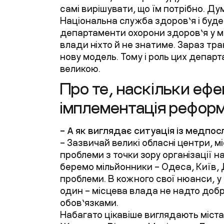
самі вирішувати, що їм потрібно. Дум
Національна служба здоров’я і буде
департаменти охорони здоров’я у м
влади ніхто й не знатиме. Зараз тра
нову модель. Тому і роль цих депар
великою.
Про те, наскільки еф
імплементація реформ
– А як виглядає ситуація із медпо
– Зазвичай великі обласні центри, 
проблеми з точки зору організації 
беремо мільйонники – Одеса, Київ, Д
проблеми. В кожного свої нюанси, у 
один – місцева влада не надто добр
обов’язками.
Набагато цікавіше виглядають міста