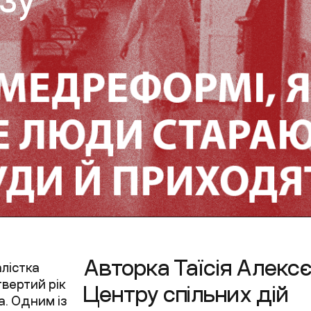
ОЗу
Авторка Таїсія Алекс
лістка
твертий рік
Центру спільних дій
. Одним із