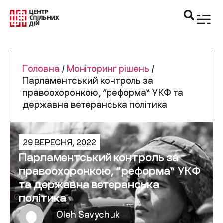
Головна
/
Моніторинг рішень
/
Парламентський контроль за
правоохоронкою, “реформа” УКФ та
державна ветеранська політика
29 ВЕРЕСНЯ, 2022
Парламентський контроль за
правоохоронкою, “реформа” УКФ
та державна ветеранська
політика
Oleh Savychuk