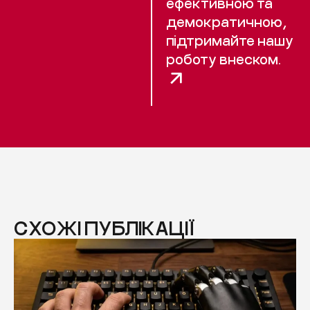
ефективною та
демократичною,
підтримайте нашу
роботу внеском.
СХОЖІ ПУБЛІКАЦІЇ