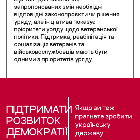
запропонованих змін необхідні
відповідні законопроєкти чи рішення
уряду, але ініціатива показує
пріоритети уряду щодо ветеранської
політики. Підтримка, реабілітація та
соціалізація ветеранів та
військовослужбовців мають бути
одними з пріоритетів уряду.
ПІДТРИМАТИ
Якщо ви теж
прагнете зробити
РОЗВИТОК
українську
ДЕМОКРАТІЇ
державу