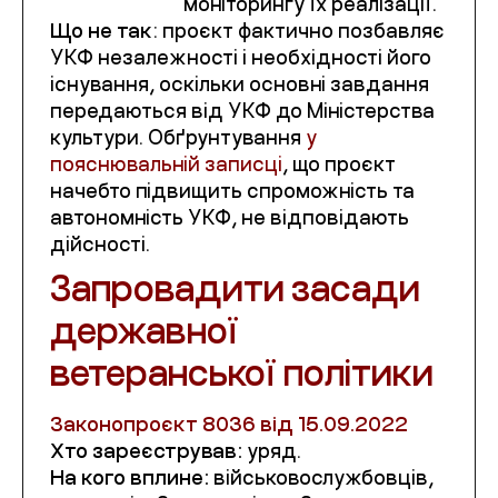
моніторингу їх реалізації.
Що не так
: проєкт фактично позбавляє
УКФ незалежності і необхідності його
існування, оскільки основні завдання
передаються від УКФ до Міністерства
культури. Обґрунтування
у
пояснювальній записці
, що проєкт
начебто підвищить спроможність та
автономність УКФ, не відповідають
дійсності.
Запровадити засади
державної
ветеранської політики
Законопроєкт
8036 від 15.09.2022
Хто зареєстрував:
уряд.
На кого вплине:
військовослужбовців,