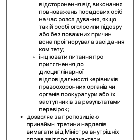
відсторонення від виконання
повноважень посадових осіб
на час розслідування, якщо
такій особі оголосили підозру
або без поважних причин
вона проігнорувала засідання
комітету;
ініціювати питання про
притягнення до
дисциплінарної
відповідальності керівників
правоохоронних органів чи
органів прокуратури або їх
заступників за результатами
перевірок;
дозволяє за пропозицією
принаймні третини нардепів
вимагати від Міністра внутрішніх
справ звіт про результати