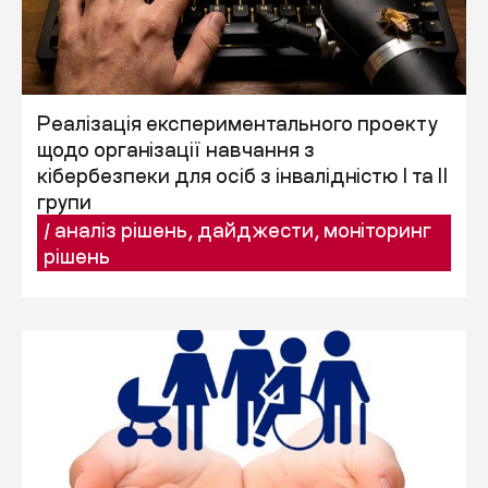
Реалізація експериментального проекту
щодо організації навчання з
кібербезпеки для осіб з інвалідністю I та II
групи
/
аналіз рішень
,
дайджести
,
моніторинг
рішень