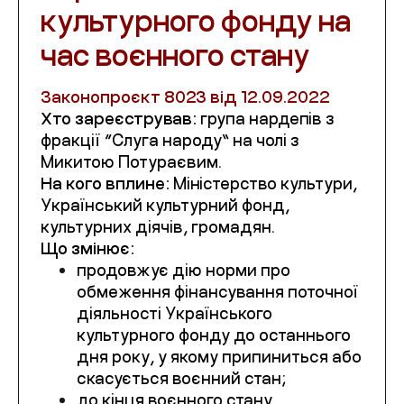
культурного фонду на
час воєнного стану
Законопроєкт
8023 від 12.09.2022
Хто зареєстрував:
група нардепів з
фракції “Слуга народу” на чолі з
Микитою Потураєвим.
На кого вплине:
Міністерство культури,
Український культурний фонд,
культурних діячів, громадян.
Що змінює:
продовжує дію норми про
обмеження фінансування поточної
діяльності Українського
культурного фонду до останнього
дня року, у якому припиниться або
скасується воєнний стан;
до кінця воєнного стану