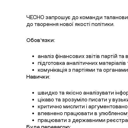
ЧЕСНО запрошує до команди талановито
до творення нової якості політики.
Обов’язки:
аналіз фінансових звітів партій та
підготовка аналітичних матеріалів 
комунікація з партіями та органа
Навички:
швидко та якісно аналізувати інф
цікаво та зрозуміло писати у вузь
критично мислити і аргументован
впевнено працювати в улюбленому 
працювати з державними реєстр
Буде перевагою: