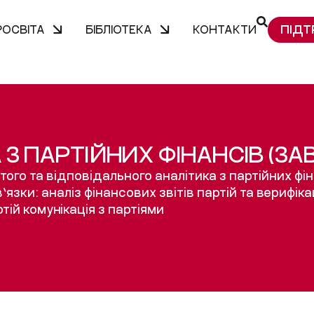
ПІДТ
РОСВІТА
БІБЛІОТЕКА
КОНТАКТИ
З ПАРТІЙНИХ ФІНАНСІВ (З
го та відповідального аналітика з партійних фі
’язки: аналіз фінансових звітів партій та верифік
ртій комунікація з партіями