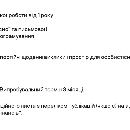
ої роботи від 1 року
сної та письмової)
програмування
остійні щоденні виклики і простір для особистіс
 Випробувальний термін 3 місяці.
йного листа з переліком публікацій (якщо є) на 
інансів”.