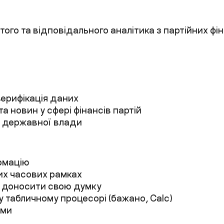
го та відповідального аналітика з партійних фі
 верифікація даних
та новин у сфері фінансів партій
ми державної влади
ормацію
ких часових рамках
о доносити свою думку
табличному процесорі (бажано, Calc)
ами