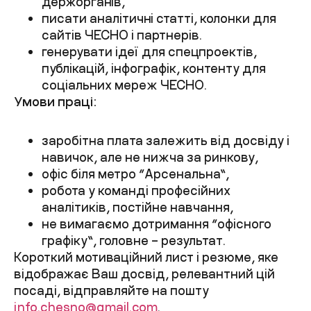
держорганів,
писати аналітичні статті, колонки для
сайтів ЧЕСНО і партнерів.
генерувати ідеї для спецпроектів,
публікацій, інфографік, контенту для
соціальних мереж ЧЕСНО.
Умови праці:
заробітна плата залежить від досвіду і
навичок, але не нижча за ринкову,
офіс біля метро “Арсенальна”,
робота у команді професійних
аналітиків, постійне навчання,
не вимагаємо дотримання “офісного
графіку”, головне – результат.
Короткий мотиваційний лист і резюме, яке
відображає Ваш досвід, релевантний цій
посаді, відправляйте на пошту
info.chesno@gmail.com
.