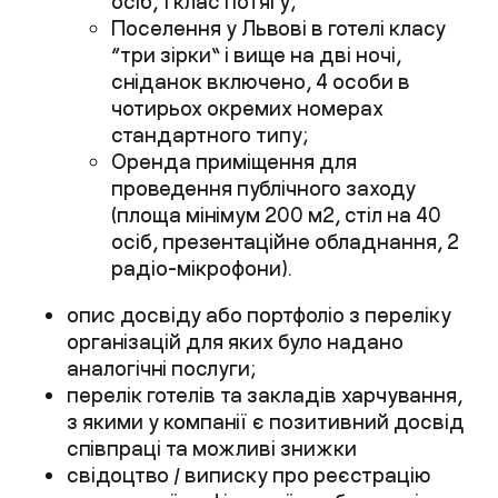
осіб, 1 клас потягу;
Поселення у Львові в готелі класу
“три зірки” і вище на дві ночі,
сніданок включено, 4 особи в
чотирьох окремих номерах
стандартного типу;
Оренда приміщення для
проведення публічного заходу
(площа мінімум 200 м2, стіл на 40
осіб, презентаційне обладнання, 2
радіо-мікрофони).
опис досвіду або портфоліо з переліку
організацій для яких було надано
аналогічні послуги;
перелік готелів та закладів харчування,
з якими у компанії є позитивний досвід
співпраці та можливі знижки
свідоцтво / виписку про реєстрацію