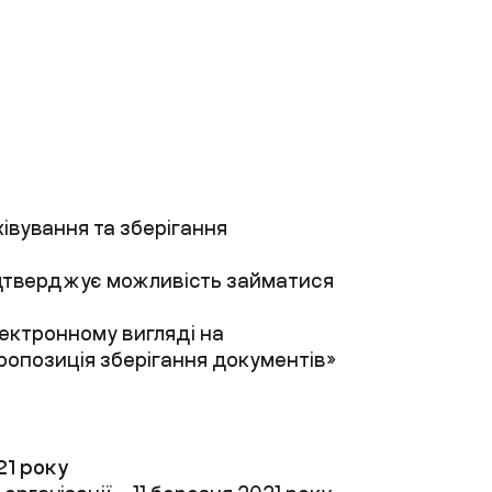
хівування та зберігання
ідтверджує можливість займатися
ектронному вигляді на
ропозиція зберігання документів
»
2
1
року