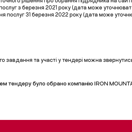
очного рішення про обрання підрядника на сайті 
послуг
з
березня
202
1
року (дата може
уточню
в
ат
ня послуг
31
березня
202
2
року (дата може
уточн
о завдання та участі у тендері можна звернутись
цем тендеру було обрано компанію
IRON MOUNT