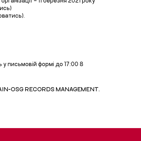
організації –
1
1
березня
202
1
року
ись
)
юватись
).
 у письмовій формі до 17:00
8
AIN-OSG RECORDS MANAGEMENT.