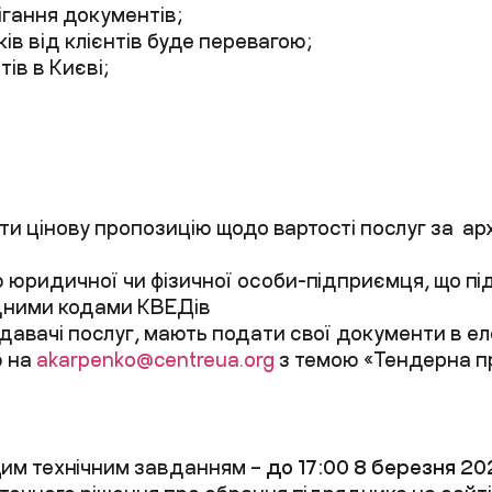
рігання
документів
;
ків від клієнтів буде перевагою
;
тів
в Києві
;
ти цінову пропозицію щодо вартості послуг
з
а
ар
ю юридичної чи фізичної особи-підприємця, що п
ідними кодами
КВЕДів
давачі послуг,
мають подати
свої
документи в ел
ю на
akarpenko@centreua.org
з темою «Тендерна п
цим технічним завданням –
до
17:00
8
березня
20