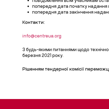
повідомлення всім учасникам остат
попередня дата початку надання 
попередня дата закінчення надан
Контакти:
info@centreua.org
З будь-якими питаннями щодо технічног
березня
202
1
року.
Рішенням тендерної комісії перемож