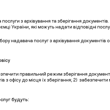
а послуги
з архівування
та
зберігання
документів
иємці України, які можуть надати відповідні послу
ибору
надавача послуг з архівування документів
о
рвісу
езпечити правильний режим зберігання документі
в з офісу
до місця їх зберігання
;
2
)
з
абезпечити
ослуг будуть
: