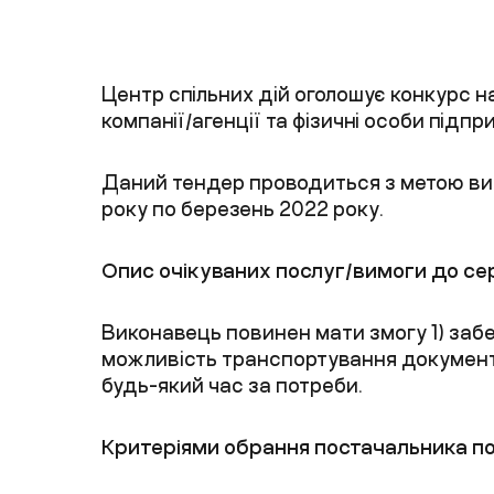
Центр спільних дій оголошує конкурс н
компанії/агенції та фізичні особи підпр
Даний тендер проводиться з метою в
р
оку
по
березень
20
2
2
ро
ку
.
Опис очікуваних послуг/вимоги
до се
Виконавець повинен мати змогу 1) заб
можливість транспортування документі
будь-який час за потреби.
Критеріями обрання постачальника
п