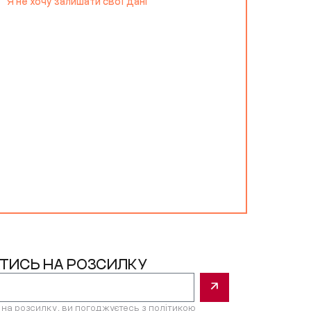
Я не хочу залишати свої дані
ТИСЬ НА РОЗСИЛКУ
на розсилку, ви погоджуєтесь з
політикою