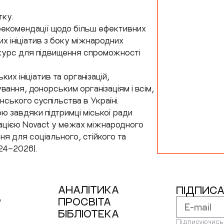
тку.
екомендації щодо більш ефективних
х ініціатив з боку міжнародних
 курс для підвищення спроможності
их ініціатив та організацій,
ання, донорським організаціям і всім,
ського суспільства в Україні.
ою завдяки підтримці міської ради
зацією Novact у межах міжнародного
я для соціального, стійкого та
24–2026).
АНАЛІТИКА
ПІДПИСА
Р
ПРОСВІТА
БІБЛІОТЕКА
Підписуючись 