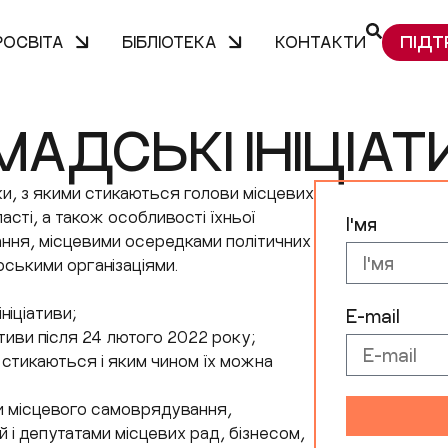
ПІДТ
РОСВІТА
БІБЛІОТЕКА
КОНТАКТИ
МАДСЬКІ ІНІЦІАТ
ки, з якими стикаються голови місцевих
асті, а також особливості їхньої
І'мя
ання, місцевими осередками політичних
орськими організаціями.
ніціативи;
E-mail
тиви після 24 лютого 2022 року;
стикаються і яким чином їх можна
и місцевого самоврядування,
 і депутатами місцевих рад, бізнесом,