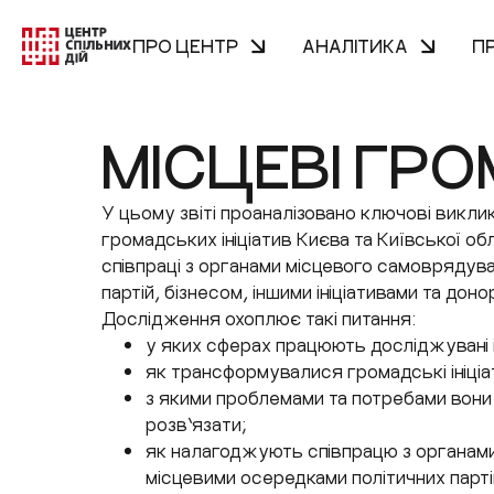
ПРО ЦЕНТР
АНАЛІТИКА
П
МІСЦЕВІ ГРО
У цьому звіті проаналізовано ключові викли
громадських ініціатив Києва та Київської обл
співпраці з органами місцевого самоврядув
партій, бізнесом, іншими ініціативами та дон
Дослідження охоплює такі питання:
у яких сферах працюють досліджувані і
як трансформувалися громадські ініціа
з якими проблемами та потребами вони 
розв’язати;
як налагоджують співпрацю з органам
місцевими осередками політичних партій