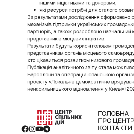
іншими ініціативами та донорами;
які ресурси потрібні для сталого розви
За результатами дослідження сформовано р
механізмів підтримки українських громадськи
партнерів, а також розроблено навчальний
представників місцевих ініціатив.
Результати будуть корисні головам громадськ
представникам органів місцевого самоврядув
хто цікавиться розвитком низового громадян
Публікація аналітичного звіту стала можлив
Барселони та співпраці з іспанською органі
проєкту «Локальне демократичне врядуванн
ненасильницького відновлення у Києві» (20
ГОЛОВНА
ПРО ЦЕНТ
КОНТАКТИ