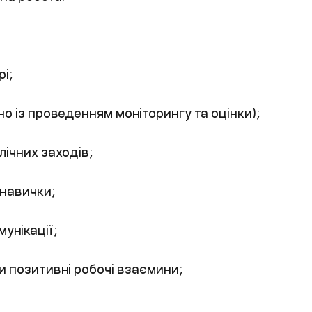
і;
о із проведенням моніторингу та оцінки);
лічних заходів;
 навички;
унікації;
и позитивні робочі взаємини;