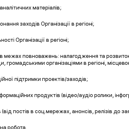
 аналітичних матеріалів;
нання заходів Організації в регіоні;
ності Організації в регіоні;
в межах повноважень: налагодження та розвиток 
, громадськими організаціями в регіоні, місцев
ійної підтримки проектів/заходів;
ормаційних продуктів (відео/аудіо ролики, інфогр
(від постів в соц.мережах, анонсів, релізів до за
на робота.