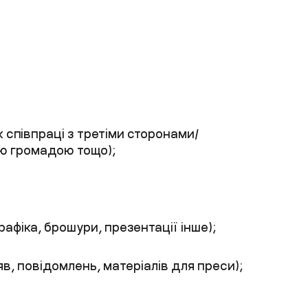
співпраці з третіми сторонами/
ою громадою тощо);
афіка, брошури, презентації інше);
яв, повідомлень, матеріалів для преси);